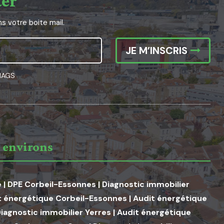
ter
 votre boite mail.
JE M’INSCRIS
DIAGS
 environs
e
|
DPE Corbeil-Essonnes
|
Diagnostic immobilier
t énergétique Corbeil-Essonnes
|
Audit énergétique
iagnostic immobilier Yerres
|
Audit énergétique