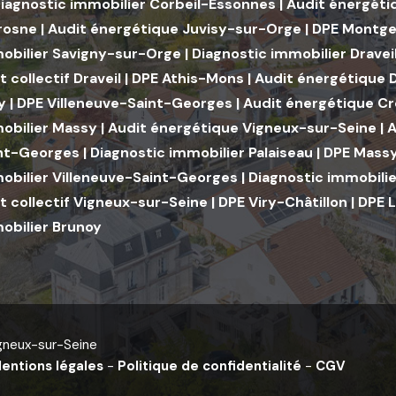
iagnostic immobilier Corbeil-Essonnes
|
Audit énergéti
rosne
|
Audit énergétique Juvisy-sur-Orge
|
DPE Montge
obilier Savigny-sur-Orge
|
Diagnostic immobilier Dravei
 collectif Draveil
|
DPE Athis-Mons
|
Audit énergétique D
y
|
DPE Villeneuve-Saint-Georges
|
Audit énergétique C
obilier Massy
|
Audit énergétique Vigneux-sur-Seine
|
A
int-Georges
|
Diagnostic immobilier Palaiseau
|
DPE Mass
obilier Villeneuve-Saint-Georges
|
Diagnostic immobili
 collectif Vigneux-sur-Seine
|
DPE Viry-Châtillon
|
DPE 
obilier Brunoy
igneux-sur-Seine
entions légales
-
Politique de confidentialité
-
CGV