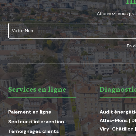
In
Abonnez-vous grat
En c
Services en ligne
Diagnostic
Paiement en ligne
Audit énergét
Athis-Mons
|
D
Secteur d’intervention
Viry-Châtillon
Témoignages clients