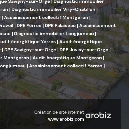
que Savigny-sur-Orge
|
Diagnostic immobilier
ron
|
Diagnostic immobilier Viry-Châtillon
|
l
|
Assainissement collectif Montgeron
|
raveil
|
DPE Yerres
|
DPE Palaiseau
|
Assainissement
rosne
|
Diagnostic immobilier Longjumeau
|
udit énergétique Yerres
|
Audit énergétique
y
|
DPE Savigny-sur-Orge
|
DPE Juvisy-sur-Orge
|
er Montgeron
|
Audit énergétique Montgeron
|
Longjumeau
|
Assainissement collectif Yerres
|
Création de site internet
www.arobiz.com