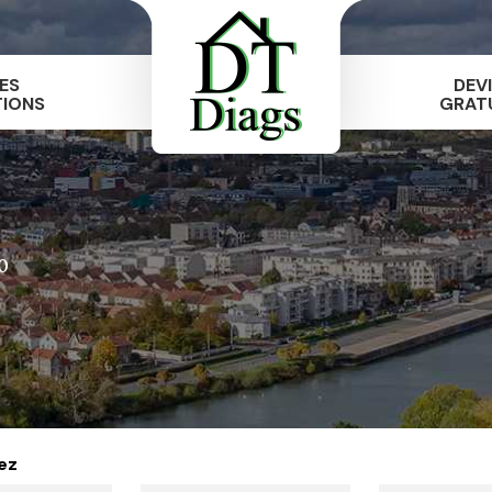
ES
DEV
TIONS
GRAT
0
ez