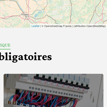
Leaflet
| © Openstreetmap France | {attribution.OpenStreetMap}
TIQUE
bligatoires