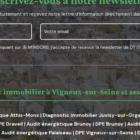
scrivez-vous à notre newslet
uitement et recevez notre lettre d’information directement dans
liquant sur JE M’INSCRIS, j’accepte de recevoir la newsletter de DT 
 immobilier à Vigneux-sur-Seine et ses
ique Athis-Mons
|
Diagnostic immobilier Juvisy-sur-Org
PE Draveil
|
Audit énergétique Brunoy
|
DPE Brunoy
|
Audi
|
Audit énergétique Palaiseau
|
DPE Vigneux-sur-Seine
|
D